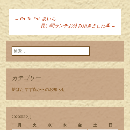
←
Go. To. Eat. あいち
投稿ナビゲーショ
長い間ランチお休み頂きました🙇
→
ン
検索:
カテゴリー
炉ばた すず㐂からのお知らせ
2020年12月
月
火
水
木
金
土
日