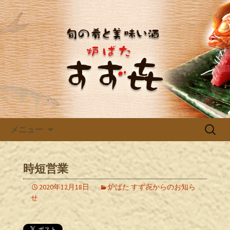
三河豊田の居酒屋「炉ばた すず㐂」の
ブログです。新着情報をお知らせして
三河豊田で宴会、飲み会なら居
いきます。
酒屋「炉ばた すず㐂」のブロ
グ
コンテンツへ移動
検
メニュー
索:
時短営業
2020年12月18日
炉ばた すず㐂からのお知ら
せ