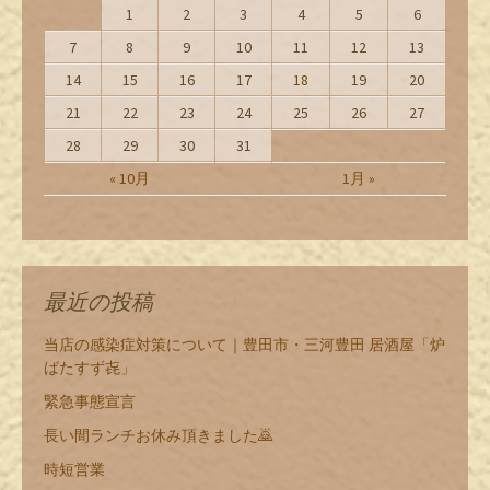
1
2
3
4
5
6
7
8
9
10
11
12
13
14
15
16
17
18
19
20
21
22
23
24
25
26
27
28
29
30
31
« 10月
1月 »
最近の投稿
当店の感染症対策について｜豊田市・三河豊田 居酒屋「炉
ばたすず㐂」
緊急事態宣言
長い間ランチお休み頂きました🙇
時短営業