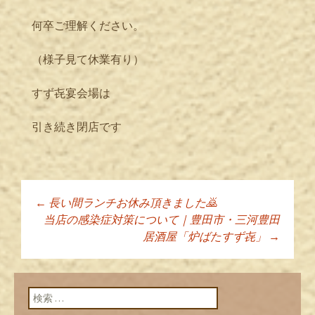
何卒ご理解ください。
（様子見て休業有り）
すず㐂宴会場は
引き続き閉店です
←
長い間ランチお休み頂きました🙇
投稿ナビゲーショ
当店の感染症対策について｜豊田市・三河豊田
居酒屋「炉ばたすず㐂」
→
ン
検索: