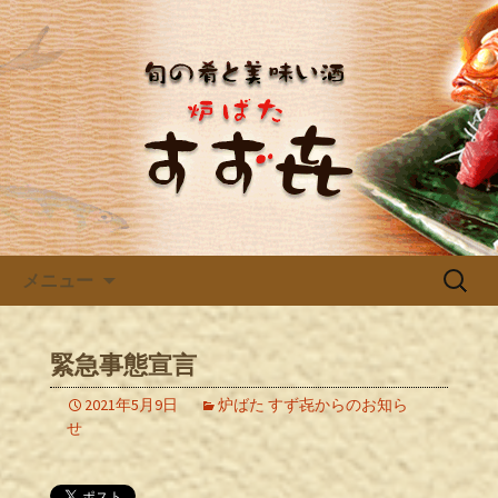
三河豊田の居酒屋「炉ばた すず㐂」の
ブログです。新着情報をお知らせして
三河豊田で宴会、飲み会なら居
いきます。
酒屋「炉ばた すず㐂」のブロ
グ
コンテンツへ移動
検
メニュー
索:
緊急事態宣言
2021年5月9日
炉ばた すず㐂からのお知ら
せ