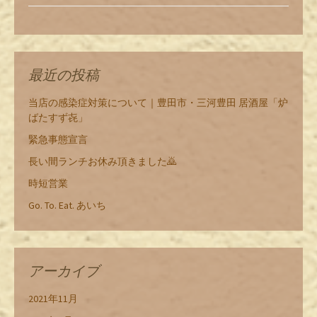
最近の投稿
当店の感染症対策について｜豊田市・三河豊田 居酒屋「炉
ばたすず㐂」
緊急事態宣言
長い間ランチお休み頂きました🙇
時短営業
Go. To. Eat. あいち
アーカイブ
2021年11月